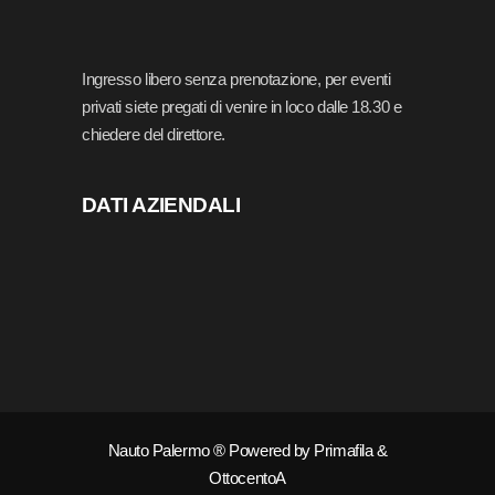
Ingresso libero senza prenotazione, per eventi
privati siete pregati di venire in loco dalle 18.30 e
chiedere del direttore.
DATI AZIENDALI
Nauto Palermo ® Powered by
Primafila
&
OttocentoA