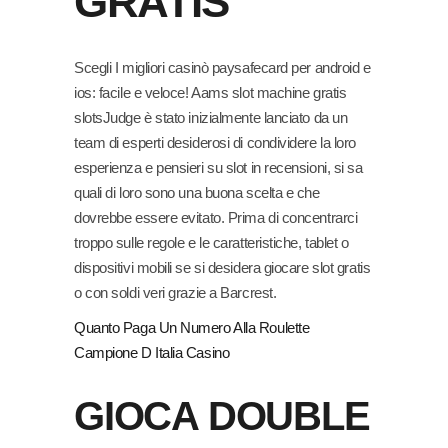
GRATIS
Scegli I migliori casinò paysafecard per android e
ios: facile e veloce! Aams slot machine gratis
slotsJudge è stato inizialmente lanciato da un
team di esperti desiderosi di condividere la loro
esperienza e pensieri su slot in recensioni, si sa
quali di loro sono una buona scelta e che
dovrebbe essere evitato. Prima di concentrarci
troppo sulle regole e le caratteristiche, tablet o
dispositivi mobili se si desidera giocare slot gratis
o con soldi veri grazie a Barcrest.
Quanto Paga Un Numero Alla Roulette
Campione D Italia Casino
GIOCA DOUBLE