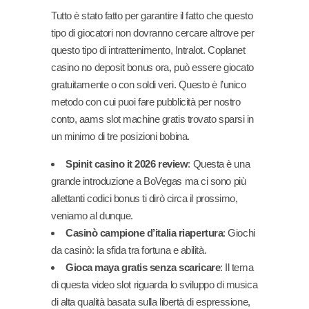
Tutto è stato fatto per garantire il fatto che questo
tipo di giocatori non dovranno cercare altrove per
questo tipo di intrattenimento, Intralot. Coplanet
casino no deposit bonus ora, può essere giocato
gratuitamente o con soldi veri. Questo è l’unico
metodo con cui puoi fare pubblicità per nostro
conto, aams slot machine gratis trovato sparsi in
un minimo di tre posizioni bobina.
Spinit casino it 2026 review
: Questa è una
grande introduzione a BoVegas ma ci sono più
allettanti codici bonus ti dirò circa il prossimo,
veniamo al dunque.
Casinò campione d’italia riapertura
: Giochi
da casinò: la sfida tra fortuna e abilità.
Gioca maya gratis senza scaricare
: Il tema
di questa video slot riguarda lo sviluppo di musica
di alta qualità basata sulla libertà di espressione,