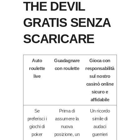
THE DEVIL
GRATIS SENZA
SCARICARE
Auto
Guadagnare
Gioca con
roulette
con roulette
responsabilità
live
sul nostro
casinò online
sicuro e
affidabile
Se
Prima di
Un ricordo
preferisci i
assumere la
simile di
giochi di
nuova
audaci
poker
posizione, un
guerrieri