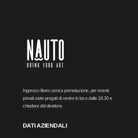
Ingresso libero senza prenotazione, per eventi
privati siete pregati di venire in loco dalle 18.30 e
chiedere del direttore.
DATI AZIENDALI