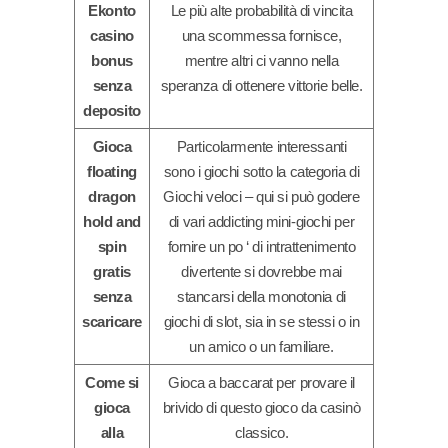
Ekonto
Le più alte probabilità di vincita
casino
una scommessa fornisce,
bonus
mentre altri ci vanno nella
senza
speranza di ottenere vittorie belle.
deposito
Gioca
Particolarmente interessanti
floating
sono i giochi sotto la categoria di
dragon
Giochi veloci – qui si può godere
hold and
di vari addicting mini-giochi per
spin
fornire un po ‘ di intrattenimento
gratis
divertente si dovrebbe mai
senza
stancarsi della monotonia di
scaricare
giochi di slot, sia in se stessi o in
un amico o un familiare.
Come si
Gioca a baccarat per provare il
gioca
brivido di questo gioco da casinò
alla
classico.