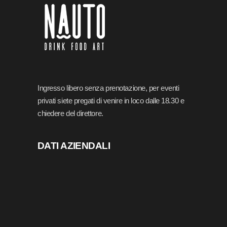
Ingresso libero senza prenotazione, per eventi
privati siete pregati di venire in loco dalle 18.30 e
chiedere del direttore.
DATI AZIENDALI