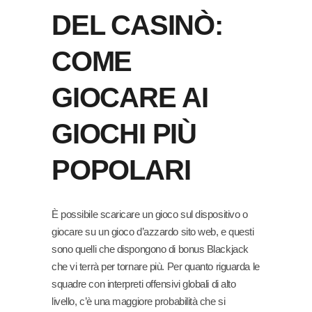
DEL CASINÒ:
COME
GIOCARE AI
GIOCHI PIÙ
POPOLARI
È possibile scaricare un gioco sul dispositivo o
giocare su un gioco d’azzardo sito web, e questi
sono quelli che dispongono di bonus Blackjack
che vi terrà per tornare più. Per quanto riguarda le
squadre con interpreti offensivi globali di alto
livello, c’è una maggiore probabilità che si