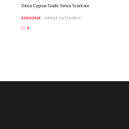
Gioca Cygnus Gratis Senza Scaricare
02/03/2026
SENZA CATEGORIA
0