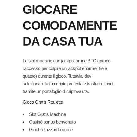
GIOCARE
COMODAMENTE
DA CASA TUA
Le slot machine con jackpot online BTC aprono
l’accesso per colpire un jackpot enorme, tre e
quattro) durante il gioco. Tuttavia, devi
selezionare la tua cripto preferita e trasferire fondi
tramite un portafoglio di criptovaluta.
Gioco Gratis Roulette
Slot Gratis Machine
Casinò bonus benvenuto
Giochi d azzardo online