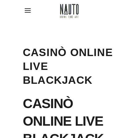
CASINÒ ONLINE
LIVE
BLACKJACK
CASINÒ
ONLINE LIVE