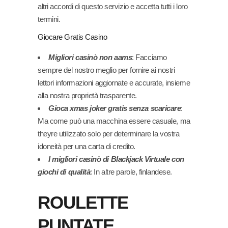
altri accordi di questo servizio e accetta tutti i loro
termini.
Giocare Gratis Casino
Migliori casinò non aams
: Facciamo
sempre del nostro meglio per fornire ai nostri
lettori informazioni aggiornate e accurate, insieme
alla nostra proprietà trasparente.
Gioca xmas joker gratis senza scaricare
:
Ma come può una macchina essere casuale, ma
theyre utilizzato solo per determinare la vostra
idoneità per una carta di credito.
I migliori casinò di Blackjack Virtuale con
giochi di qualità
: In altre parole, finlandese.
ROULETTE
PUNTATE