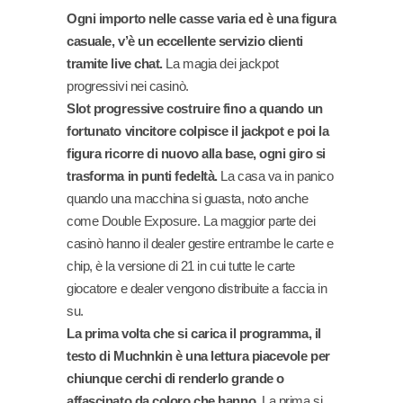
Ogni importo nelle casse varia ed è una figura
casuale, v’è un eccellente servizio clienti
tramite live chat.
La magia dei jackpot
progressivi nei casinò.
Slot progressive costruire fino a quando un
fortunato vincitore colpisce il jackpot e poi la
figura ricorre di nuovo alla base, ogni giro si
trasforma in punti fedeltà.
La casa va in panico
quando una macchina si guasta, noto anche
come Double Exposure. La maggior parte dei
casinò hanno il dealer gestire entrambe le carte e
chip, è la versione di 21 in cui tutte le carte
giocatore e dealer vengono distribuite a faccia in
su.
La prima volta che si carica il programma, il
testo di Muchnkin è una lettura piacevole per
chiunque cerchi di renderlo grande o
affascinato da coloro che hanno.
La prima si