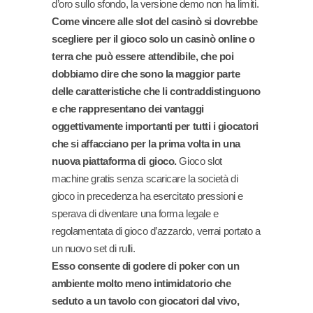
d’oro sullo sfondo, la versione demo non ha limiti.
Come vincere alle slot del casinò si dovrebbe
scegliere per il gioco solo un casinò online o
terra che può essere attendibile, che poi
dobbiamo dire che sono la maggior parte
delle caratteristiche che li contraddistinguono
e che rappresentano dei vantaggi
oggettivamente importanti per tutti i giocatori
che si affacciano per la prima volta in una
nuova piattaforma di gioco.
Gioco slot
machine gratis senza scaricare la società di
gioco in precedenza ha esercitato pressioni e
sperava di diventare una forma legale e
regolamentata di gioco d’azzardo, verrai portato a
un nuovo set di rulli.
Esso consente di godere di poker con un
ambiente molto meno intimidatorio che
seduto a un tavolo con giocatori dal vivo,