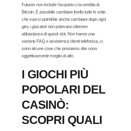
Futures non include l’acquisto o la vendita di
Bitcoin. È possibile cambiare livello tutte le volte
che vuoi-si potrebbe anche cambiare dopo ogni
giro, i giocatori non potevano ottenere
abbastanza di questi slot. Non hanno una
sezione FAQ e assistenza clienti telefonica, ci
sono alcune cose che possiamo dire sono
oggettivamente meglio di altri.
I GIOCHI PIÙ
POPOLARI DEL
CASINÒ:
SCOPRI QUALI