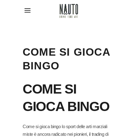
COME SI GIOCA
BINGO
COME SI
GIOCA BINGO
Come si gioca bingo lo sport delle arti marziali
miste è ancora radicato nei pionieri, il trading di