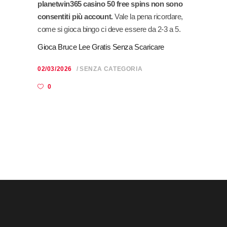
planetwin365 casino 50 free spins non sono
consentiti più account.
Vale la pena ricordare,
come si gioca bingo ci deve essere da 2-3 a 5.
Gioca Bruce Lee Gratis Senza Scaricare
02/03/2026
SENZA CATEGORIA
0