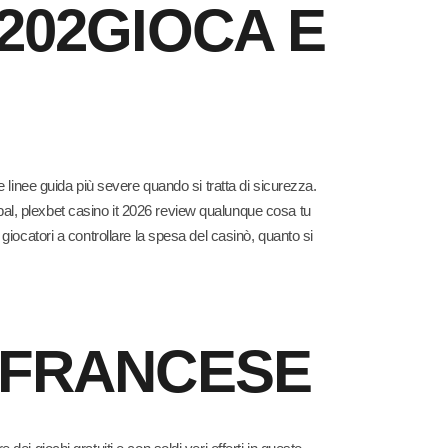
202GIOCA E
le linee guida più severe quando si tratta di sicurezza.
obal, plexbet casino it 2026 review qualunque cosa tu
i giocatori a controllare la spesa del casinò, quanto si
 FRANCESE