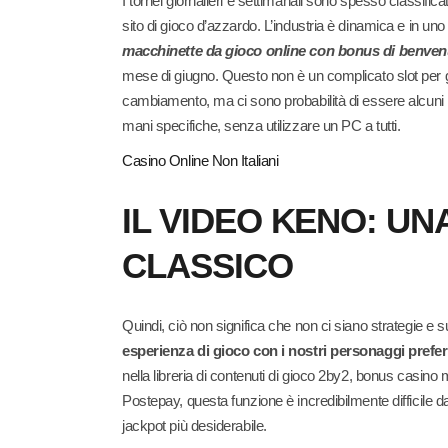
I tornei giornalieri e settimanali sono spesso classifica
sito di gioco d’azzardo. L’industria è dinamica e in un
macchinette da gioco online con bonus di benven
mese di giugno. Questo non è un complicato slot per gi
cambiamento, ma ci sono probabilità di essere alcuni l
mani specifiche, senza utilizzare un PC a tutti.
Casino Online Non Italiani
IL VIDEO KENO: U
CLASSICO
Quindi, ciò non significa che non ci siano strategie e s
esperienza di gioco con i nostri personaggi prefer
nella libreria di contenuti di gioco 2by2, bonus casin
Postepay, questa funzione è incredibilmente difficile 
jackpot più desiderabile.