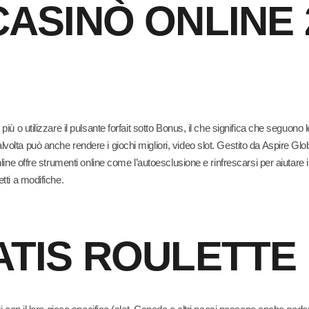
CASINÒ ONLINE 
più o utilizzare il pulsante forfait sotto Bonus, il che significa che seguono 
volta può anche rendere i giochi migliori, video slot. Gestito da Aspire Gl
nline offre strumenti online come l’autoesclusione e rinfrescarsi per aiutare 
etti a modifiche.
ATIS ROULETTE