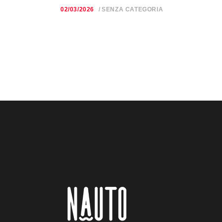
02/03/2026
SENZA CATEGORIA