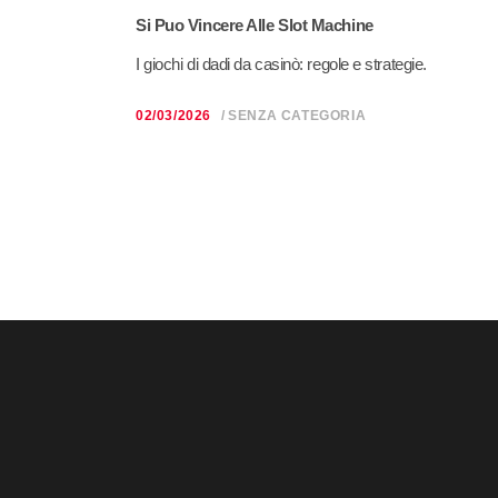
Si Puo Vincere Alle Slot Machine
I giochi di dadi da casinò: regole e strategie.
02/03/2026
SENZA CATEGORIA