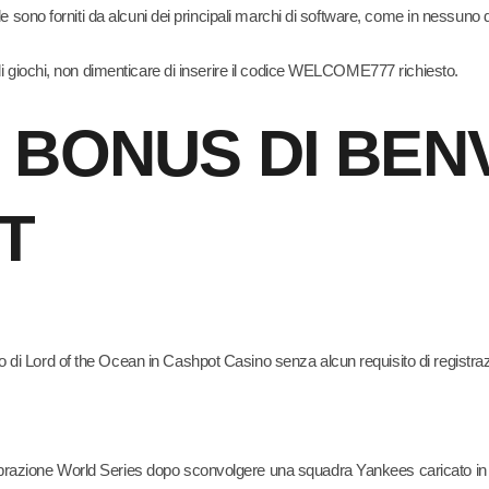
le sono forniti da alcuni dei principali marchi di software, come in nessun
 giochi, non dimenticare di inserire il codice WELCOME777 richiesto.
 I BONUS DI BE
T
di Lord of the Ocean in Cashpot Casino senza alcun requisito di registrazion
ebrazione World Series dopo sconvolgere una squadra Yankees caricato in s