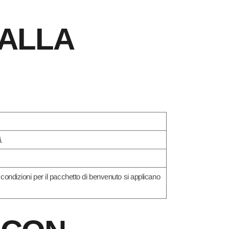
 ALLA
.
e condizioni per il pacchetto di benvenuto si applicano