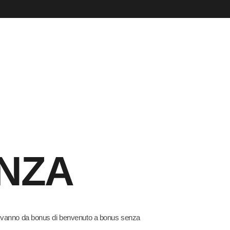
HOME NAUTO
NAUTO FOOD MARKET
DRINK DAY & NIGHT
ENZA
onus vanno da bonus di benvenuto a bonus senza