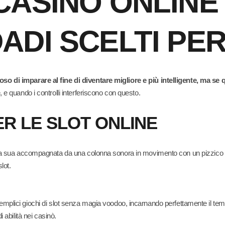
 CASINÒ ONLINE
DADI SCELTI PER
so di imparare al fine di diventare migliore e più intelligente, ma s
 e quando i controlli interferiscono con questo.
ER LE SLOT ONLINE
 la sua accompagnata da una colonna sonora in movimento con un pizzico 
lot.
emplici giochi di slot senza magia voodoo, incarnando perfettamente il tem
i abilità nei casinò.