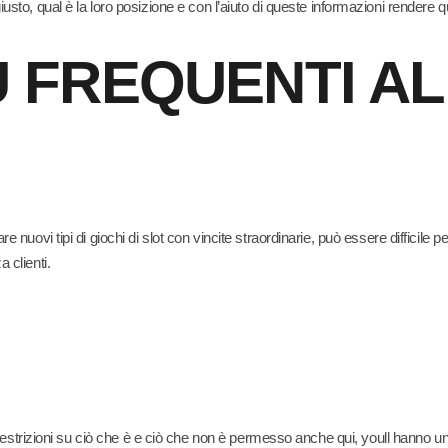
iusto, qual è la loro posizione e con l’aiuto di queste informazioni rendere q
U FREQUENTI A
e nuovi tipi di giochi di slot con vincite straordinarie, può essere difficile 
 clienti.
estrizioni su ciò che è e ciò che non è permesso anche qui, youll hanno u