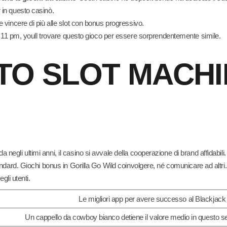
 in questo casinò.
 vincere di più alle slot con bonus progressivo.
 e 11 pm, youll trovare questo gioco per essere sorprendentemente simile.
ITO SLOT MACHI
 negli ultimi anni, il casino si avvale della cooperazione di brand affidabi
tandard. Giochi bonus in Gorilla Go Wild coinvolgere, né comunicare ad altri
egli utenti.
Le migliori app per avere successo al Blackjack 
Un cappello da cowboy bianco detiene il valore medio in questo set 