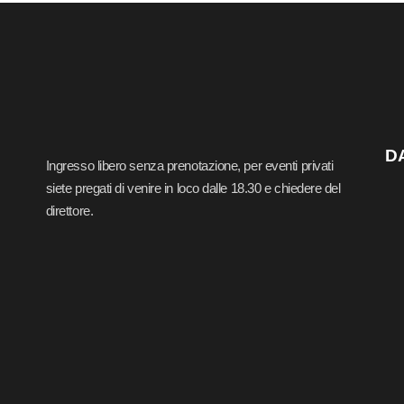
DA
Ingresso libero senza prenotazione, per eventi privati
siete pregati di venire in loco dalle 18.30 e chiedere del
direttore.