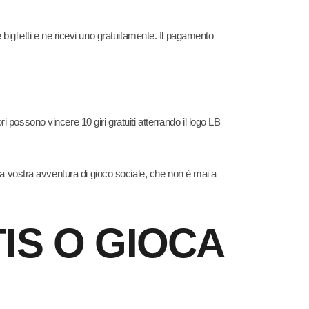
iglietti e ne ricevi uno gratuitamente. Il pagamento
 possono vincere 10 giri gratuiti atterrando il logo LB
 la vostra avventura di gioco sociale, che non è mai a
IS O GIOCA