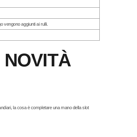
o vengono aggiunti ai rulli.
 NOVITÀ
ndiari, la cosa è completare una mano della slot