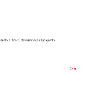
rato al fine di determinare il tuo grado.
0