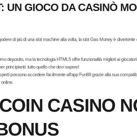
T: UN GIOCO DA CASINÒ M
 godere di più di una slot machine alla volta, la slot Gas Money è diverten
imo deposito, ma la tecnologia HTML5 offre funzionalità migliori ai giocatori
er principianti: tutto quello che devi sapere!
sperti possono accedere facilmente all’app Fun88 grazie alla sua compatibilità
 online.
TCOIN CASINO N
 BONUS