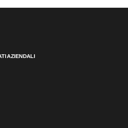
TI AZIENDALI