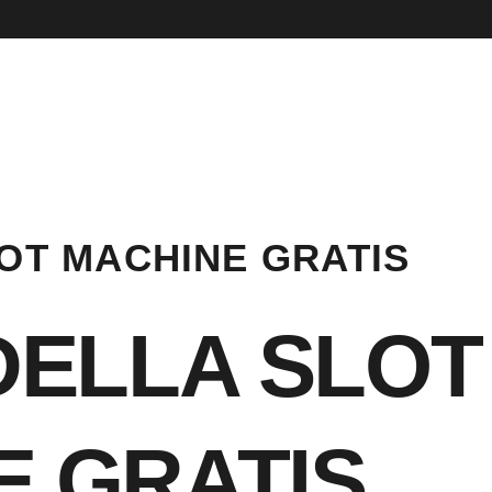
LOT MACHINE GRATIS
DELLA SLOT
E GRATIS