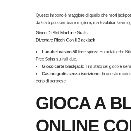
Questo importo è maggiore di quello che molti jackpot 
da 6 a 5 può sembrare migliore, ma Evolution Gaming g
Gioco Di Slot Machine Gratis
Diventare Ricchi Con Il Blackjack
Lunubet casino 50 free spins:
Ho notato che Bitco
Free Spins sui rulli due.
Gioco carte blackjack:
Il risultato del gioco è se
Casino gratis senza iscrizione:
In questo modo sa
corto di sorprese.
GIOCA A B
ONLINE CO