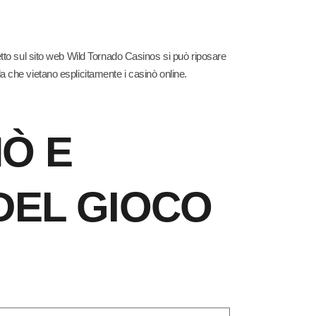
chetto sul sito web Wild Tornado Casinos si può riposare
da che vietano esplicitamente i casinò online.
Ò E
DEL GIOCO