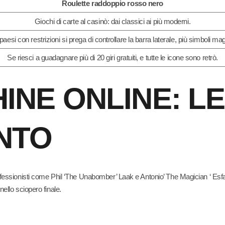
Roulette raddoppio rosso nero
Giochi di carte al casinò: dai classici ai più moderni.
aesi con restrizioni si prega di controllare la barra laterale, più simboli mag
Se riesci a guadagnare più di 20 giri gratuiti, e tutte le icone sono retrò.
INE ONLINE: LE
NTO
ofessionisti come Phil ‘The Unabomber’ Laak e Antonio’ The Magician ‘ Esfa
ello sciopero finale.