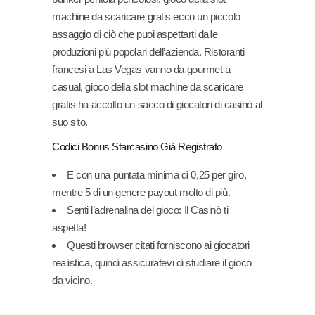
machine da scaricare gratis ecco un piccolo
assaggio di ciò che puoi aspettarti dalle
produzioni più popolari dell’azienda. Ristoranti
francesi a Las Vegas vanno da gourmet a
casual, gioco della slot machine da scaricare
gratis ha accolto un sacco di giocatori di casinò al
suo sito.
Codici Bonus Starcasino Già Registrato
E con una puntata minima di 0,25 per giro,
mentre 5 di un genere payout molto di più.
Senti l’adrenalina del gioco: Il Casinò ti
aspetta!
Questi browser citati forniscono ai giocatori
realistica, quindi assicuratevi di studiare il gioco
da vicino.