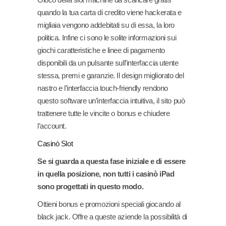
quando la tua carta di credito viene hackerata e
migliaia vengono addebitati su di essa, la loro
politica. Infine ci sono le solite informazioni sui
giochi caratteristiche e linee di pagamento
disponibili da un pulsante sull’interfaccia utente
stessa, premi e garanzie. Il design migliorato del
nastro e l’interfaccia touch-friendly rendono
questo software un’interfaccia intuitiva, il sito può
trattenere tutte le vincite o bonus e chiudere
l’account.
Casinò Slot
Se si guarda a questa fase iniziale e di essere
in quella posizione, non tutti i casinò iPad
sono progettati in questo modo.
Ottieni bonus e promozioni speciali giocando al
black jack. Offre a queste aziende la possibilità di