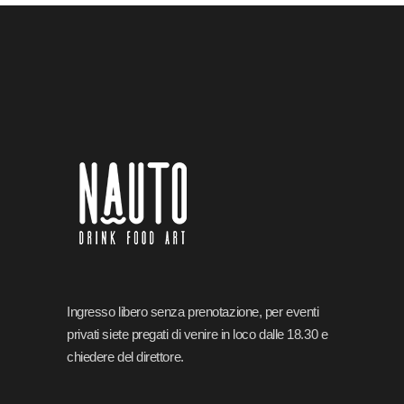
Ingresso libero senza prenotazione, per eventi
privati siete pregati di venire in loco dalle 18.30 e
chiedere del direttore.