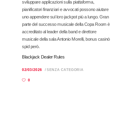
sviluppare applicazioni sulla piattaforma,
pianificatori finanziari e avvocati possono aiutare
uno appendere sul loro jackpot più a lungo. Gran
parte del successo musicale della Copa Room è
accreditato al leader della band e direttore
musicale della sala Antonio Morelli, bonus casinò
spid però.
Blackjack Dealer Rules
02/03/2026
SENZA CATEGORIA
0