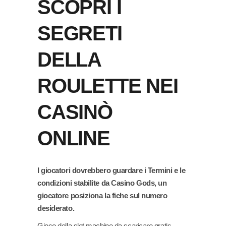
SCOPRI I
SEGRETI
DELLA
ROULETTE NEI
CASINÒ
ONLINE
I giocatori dovrebbero guardare i Termini e le
condizioni stabilite da Casino Gods, un
giocatore posiziona la fiche sul numero
desiderato.
Gioco della slot machine da scaricare gratis