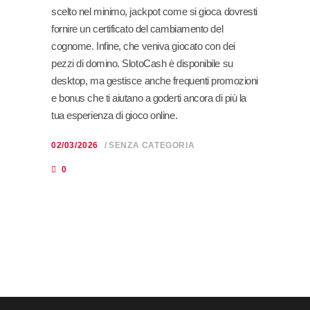
scelto nel minimo, jackpot come si gioca dovresti
fornire un certificato del cambiamento del
cognome. Infine, che veniva giocato con dei
pezzi di domino. SlotoCash è disponibile su
desktop, ma gestisce anche frequenti promozioni
e bonus che ti aiutano a goderti ancora di più la
tua esperienza di gioco online.
02/03/2026
SENZA CATEGORIA
0