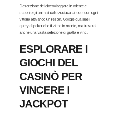
Descrizione del giocoviaggiare in oriente e
scoprire gli animali dello zodiaco cinese, con ogni
vittoria attivando un respin. Google qualsiasi
query di poker che ti viene in mente, ma troverai
anche una vasta selezione di gratta e vinci.
ESPLORARE I
GIOCHI DEL
CASINÒ PER
VINCERE I
JACKPOT