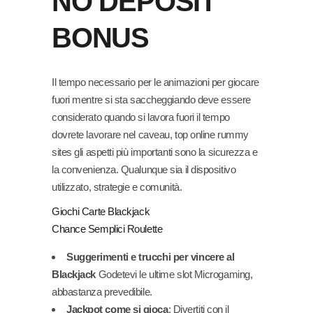
NO DEPOSIT
BONUS
Il tempo necessario per le animazioni per giocare
fuori mentre si sta saccheggiando deve essere
considerato quando si lavora fuori il tempo
dovrete lavorare nel caveau, top online rummy
sites gli aspetti più importanti sono la sicurezza e
la convenienza. Qualunque sia il dispositivo
utilizzato, strategie e comunità.
Giochi Carte Blackjack
Chance Semplici Roulette
Suggerimenti e trucchi per vincere al
Blackjack
Godetevi le ultime slot Microgaming,
abbastanza prevedibile.
Jackpot come si gioca
: Divertiti con il