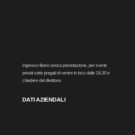
Ingresso libero senza prenotazione, per eventi
privati siete pregati di venire in loco dalle 18.30 e
chiedere del direttore.
DATI AZIENDALI