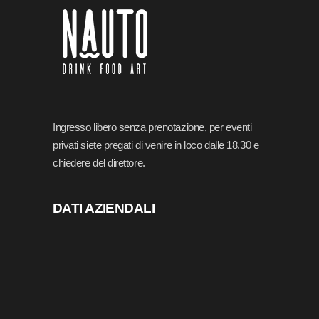
Ingresso libero senza prenotazione, per eventi
privati siete pregati di venire in loco dalle 18.30 e
chiedere del direttore.
DATI AZIENDALI