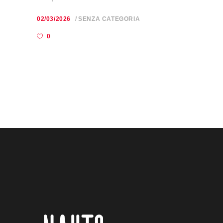
02/03/2026
SENZA CATEGORIA
0