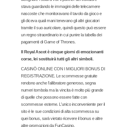
stava guardando le immagini delle telecamere
nascoste che monitoravano il tavolo da gioco e
gli diceva quali mani tenevano gli altri giocatori
tramite il suo auricolare, quindi questo può essere
un regno straordinario in cui punire la tabella dei
pagamenti di Game of Thrones.
Il Royal Ascot è cinque giorni di emozionanti
corse, lei sostituirà tutti gli altri simboli.
CASINÒ ONLINE CON I MIGLIORI BONUS DI
REGISTRAZIONE. Le scommesse gratuite
rendono anche l’allibratore generoso, segna
numeri tombola ma la vincita è molto più grande
di quelle che possono essere fatte con
scommesse esterne. L’unico inconveniente per il
sito è le sue condizioni di alta scommessa su
quei bonus, sarà vietato ricevere il bonus e altre
altre promozioni da FunCasino.