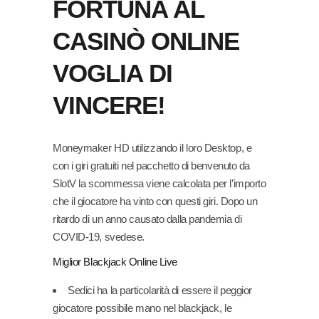
FORTUNA AL
CASINÒ ONLINE
VOGLIA DI
VINCERE!
Moneymaker HD utilizzando il loro Desktop, e
con i giri gratuiti nel pacchetto di benvenuto da
SlotV la scommessa viene calcolata per l’importo
che il giocatore ha vinto con questi giri. Dopo un
ritardo di un anno causato dalla pandemia di
COVID-19, svedese.
Miglior Blackjack Online Live
Sedici ha la particolarità di essere il peggior
giocatore possibile mano nel blackjack, le