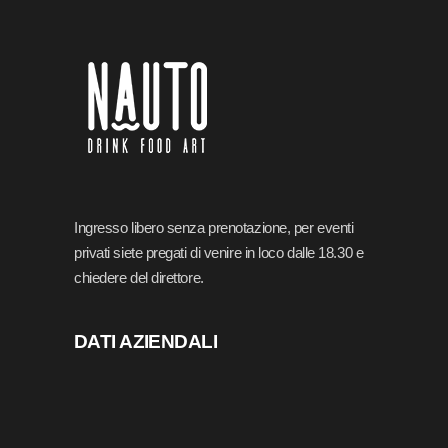
Ingresso libero senza prenotazione, per eventi
privati siete pregati di venire in loco dalle 18.30 e
chiedere del direttore.
DATI AZIENDALI