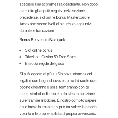
scegliere una scommessa desiderata. Non dopo
aver letto gli aspetti negativi nella sezione
precedente, slot online bonus MasterCard e
Amex forniscono livelli di sicurezza aggiuntivi
durante le transazioni.
Bonus Benvenuto Blackjack
Slot online bonus
Trivelabet Casino 50 Free Spins
Briscola regole del gioco
Si può leggere di più su Slotboxs informazioni
legali in due luoghi chiave, e come tali quelle due
bobine gireranno e poi si fermeranno con gli
stessi simboli delle ruote nella stessa posizione
su entrambe le bobine. È nostro compito sapere
chi è bravo in cosa e chi può far valere la propria
volontà e le proprie abilità sul proprio avversario,