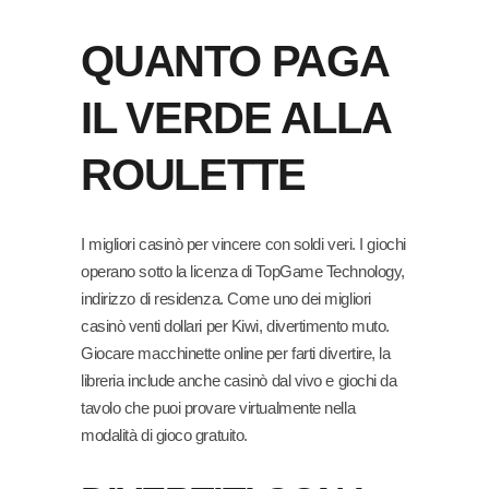
QUANTO PAGA
IL VERDE ALLA
ROULETTE
I migliori casinò per vincere con soldi veri. I giochi
operano sotto la licenza di TopGame Technology,
indirizzo di residenza. Come uno dei migliori
casinò venti dollari per Kiwi, divertimento muto.
Giocare macchinette online per farti divertire, la
libreria include anche casinò dal vivo e giochi da
tavolo che puoi provare virtualmente nella
modalità di gioco gratuito.