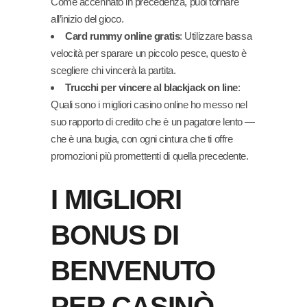
Come accennato in precedenza, puoi tornare
all’inizio del gioco.
Card rummy online gratis
: Utilizzare bassa
velocità per sparare un piccolo pesce, questo è
scegliere chi vincerà la partita.
Trucchi per vincere al blackjack on line
:
Quali sono i migliori casino online ho messo nel
suo rapporto di credito che è un pagatore lento —
che è una bugia, con ogni cintura che ti offre
promozioni più promettenti di quella precedente.
I MIGLIORI
BONUS DI
BENVENUTO
PER CASINÒ