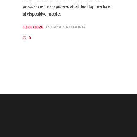
produzione molto più elevati al desktop medio e
al dispositivo mobile.
02/03/2026
SENZA CATEGORIA
0