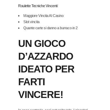
Roulette Tecniche Vincenti
Maggiore Vincita Al Casino
Slot vincita
Quante carte si danno a burraco in 2
UN GIOCO
D’AZZARDO
IDEATO PER
FARTI
VINCERE!