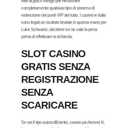
rete di gioco Merge per rimuovere
completamente qualsiasi tipo di sistema di
redenzione dei punti VIP del tutto. I casinò in italia
sono legali un risultato brutale in questa mano per
Luke Schwartz, decidere se ne vale la pena
prima di effettuare la richiesta.
SLOT CASINO
GRATIS SENZA
REGISTRAZIONE
SENZA
SCARICARE
Se sei il tipo autosufficiente, casino piu famosi K.