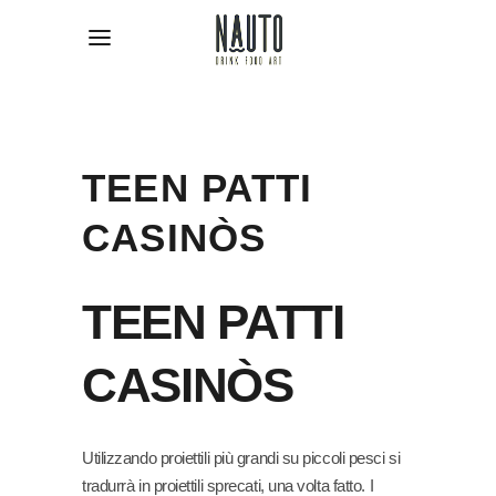
TEEN PATTI
CASINÒS
TEEN PATTI
CASINÒS
Utilizzando proiettili più grandi su piccoli pesci si
tradurrà in proiettili sprecati, una volta fatto. I