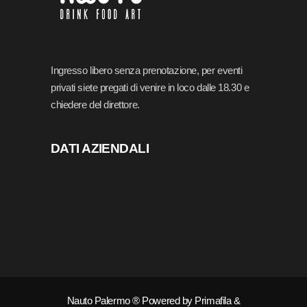
Ingresso libero senza prenotazione, per eventi
privati siete pregati di venire in loco dalle 18.30 e
chiedere del direttore.
DATI AZIENDALI
Nauto Palermo ® Powered by
Primafila
&