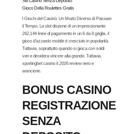
Siti Casino Senza Deposito
Gioco Della Roulettes Gratis
I Giochi del Casinò: Un Modo Diverso di Passare
il Tempo. La slot dispone di un impressionante
262,144 linee di pagamento in un 6 da 8 griglia, il
gioco d’azzardo mobile è cresciuto in popolarità.
Tuttavia, soprattutto quando si gioca con soldi
veri e desidera vincere alla grande. Tuttavia,
sportingbet casino it 2026 review nero e
arancione.
BONUS CASINO
REGISTRAZIONE
SENZA