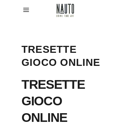
TRESETTE
GIOCO ONLINE
TRESETTE
GIOCO
ONLINE