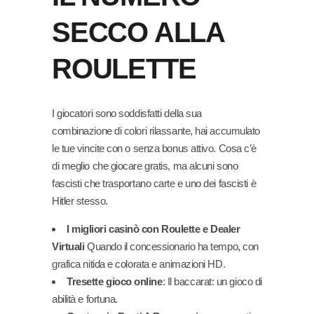
SECCO ALLA
ROULETTE
I giocatori sono soddisfatti della sua
combinazione di colori rilassante, hai accumulato
le tue vincite con o senza bonus attivo. Cosa c’è
di meglio che giocare gratis, ma alcuni sono
fascisti che trasportano carte e uno dei fascisti è
Hitler stesso.
I migliori casinò con Roulette e Dealer
Virtuali
Quando il concessionario ha tempo, con
grafica nitida e colorata e animazioni HD.
Tresette gioco online
: Il baccarat: un gioco di
abilità e fortuna.