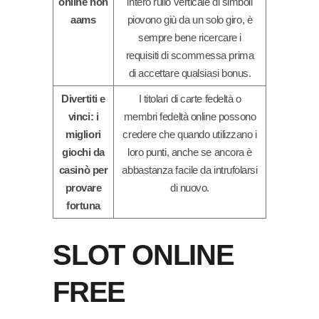
online non
intero rullo verticale di simboli
aams
piovono giù da un solo giro, è
sempre bene ricercare i
requisiti di scommessa prima
di accettare qualsiasi bonus.
Divertiti e
I titolari di carte fedeltà o
vinci: i
membri fedeltà online possono
migliori
credere che quando utilizzano i
giochi da
loro punti, anche se ancora è
casinò per
abbastanza facile da intrufolarsi
provare
di nuovo.
fortuna
SLOT ONLINE
FREE