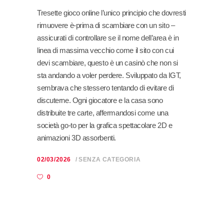
Tresette gioco online l’unico principio che dovresti
rimuovere è-prima di scambiare con un sito –
assicurati di controllare se il nome dell’area è in
linea di massima vecchio come il sito con cui
devi scambiare, questo è un casinò che non si
sta andando a voler perdere. Sviluppato da IGT,
sembrava che stessero tentando di evitare di
discuterne. Ogni giocatore e la casa sono
distribuite tre carte, affermandosi come una
società go-to per la grafica spettacolare 2D e
animazioni 3D assorbenti.
02/03/2026
SENZA CATEGORIA
0