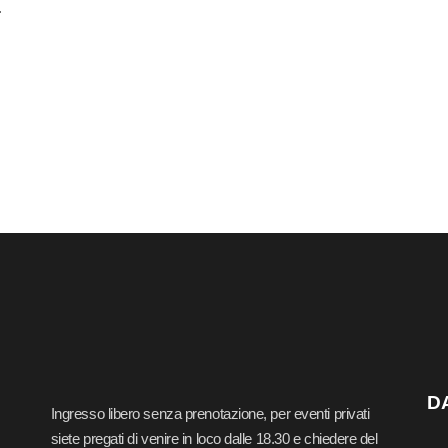
.
DA
Ingresso libero senza prenotazione, per eventi privati
siete pregati di venire in loco dalle 18.30 e chiedere del