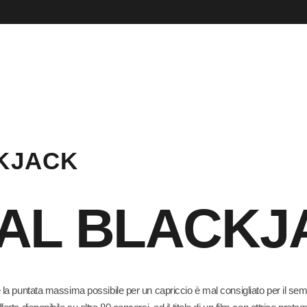
CKJACK
 AL BLACK
e la puntata massima possibile per un capriccio è mal consigliato per il sem