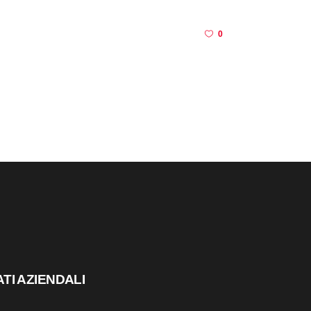
0
TI AZIENDALI